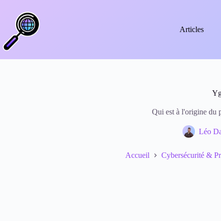
Passer
au
contenu
Articles
Yg
Qui est à l'origine du
Léo Da
Accueil
Cybersécurité & P