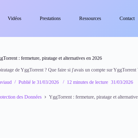
Vidéos
Prestations
Ressources
Contact
gTorrent : fermeture, piratage et alternatives en 2026
 piratage de YggTorrent ? Que faire si j'avais un compte sur YggTorrent 
viaud
Publié le
31/03/2026
12 minutes de lecture
31/03/2026
rotection des Données
YggTorrent : fermeture, piratage et alternativ