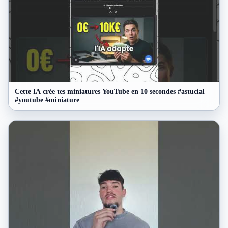
Cette IA crée tes miniatures YouTube en 10 secondes #astucial
#youtube #miniature