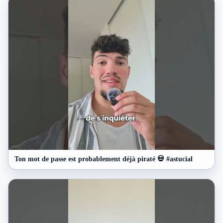
Ton mot de passe est probablement déjà piraté 💀 #astucial