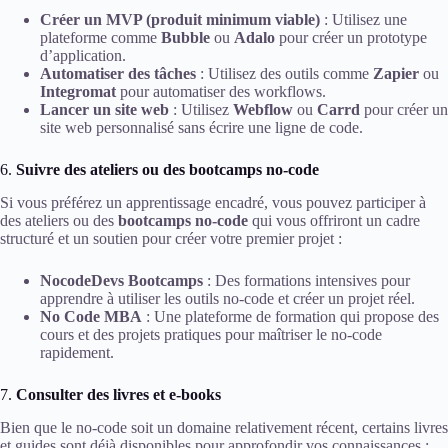
Créer un MVP (produit minimum viable)
: Utilisez une
plateforme comme
Bubble
ou
Adalo
pour créer un prototype
d’application.
Automatiser des tâches
: Utilisez des outils comme
Zapier
ou
Integromat
pour automatiser des workflows.
Lancer un site web
: Utilisez
Webflow
ou
Carrd
pour créer un
site web personnalisé sans écrire une ligne de code.
6.
Suivre des ateliers ou des bootcamps no-code
Si vous préférez un apprentissage encadré, vous pouvez participer à
des ateliers ou des
bootcamps no-code
qui vous offriront un cadre
structuré et un soutien pour créer votre premier projet :
NocodeDevs Bootcamps
: Des formations intensives pour
apprendre à utiliser les outils no-code et créer un projet réel.
No Code MBA
: Une plateforme de formation qui propose des
cours et des projets pratiques pour maîtriser le no-code
rapidement.
7.
Consulter des livres et e-books
Bien que le no-code soit un domaine relativement récent, certains livres
et guides sont déjà disponibles pour approfondir vos connaissances :