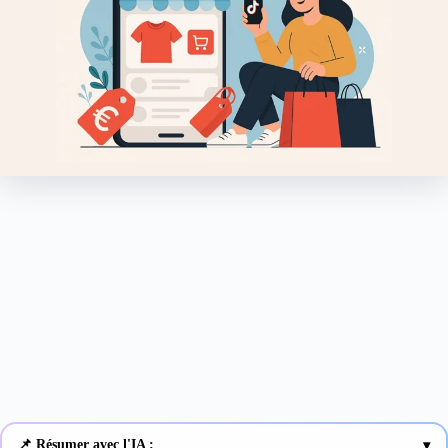
📌 Résumer avec l'IA :