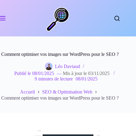
Passer
au
contenu
Comment optimiser vos images sur WordPress pour le SEO ?
Léo Daviaud
Publié le
08/01/2025
—
Mis à jour le
03/11/2025
9 minutes de lecture
08/01/2025
Accueil
SEO & Optimisation Web
Comment optimiser vos images sur WordPress pour le SEO ?