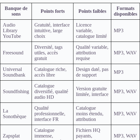
Banque de
Formats
Points forts
Points faibles
sons
disponibles
Audio
Gratuité, interface
Licence
Library
intuitive, large
variable,
MP3
YouTube
choix
catalogue limité
Diversité, tags
Qualité variable,
Freesound
utiles, accès
attribution
MP3, WAV
gratuit
requise
Universal
Catalogue riche,
Design daté, pas
MP3
Soundbank
accès libre
de support
Catalogue
Version gratuite
Soundfishing
diversifié, qualité
MP3, WAV
limitée, interface
audio HD
Qualité
Catalogue
La
professionnelle,
moins étendu,
MP3, WAV
Sonothèque
interface FR
attribution
Catalogue
Fichiers HQ
Zapsplat
immense,
payants,
MP3, WAV