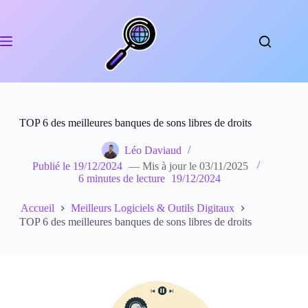
Passer
au
contenu
TOP 6 des meilleures banques de sons libres de droits
Léo Daviaud
Publié le
19/12/2024
—
Mis à jour le
03/11/2025
6 minutes de lecture
19/12/2024
Accueil
Meilleurs Logiciels & Outils Digitaux
TOP 6 des meilleures banques de sons libres de droits