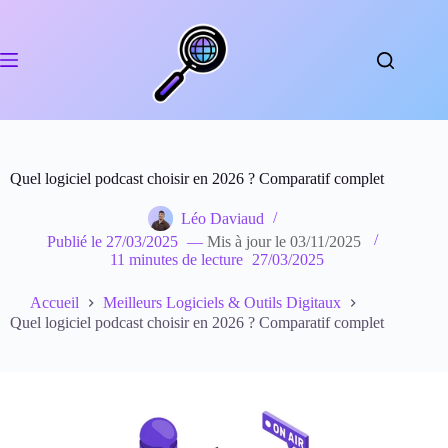
Passer
au
contenu
Quel logiciel podcast choisir en 2026 ? Comparatif complet
Léo Daviaud
Publié le
27/03/2025
—
Mis à jour le
03/11/2025
11 minutes de lecture
27/03/2025
Accueil
Meilleurs Logiciels & Outils Digitaux
Quel logiciel podcast choisir en 2026 ? Comparatif complet