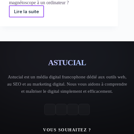
magnétoscope à un ordinateur ?
Lire la suite
Numériser
ses
cassettes
VHS
:
guide
avec
Windows
et
Linux
ASTUCIAL
Astucial est un média digital francophone dédié aux outils web,
au SEO et au marketing digital. Nous vous aidons à comprendre
et maîtriser le digital simplement et efficacement.
VOUS SOUHAITEZ ?