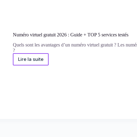
Numéro virtuel gratuit 2026 : Guide + TOP 5 services testés
Quels sont les avantages d’un numéro virtuel gratuit ? Les numéros
?
Lire la suite
Numéro
virtuel
gratuit
2026
:
Guide
+
TOP
5
services
testés