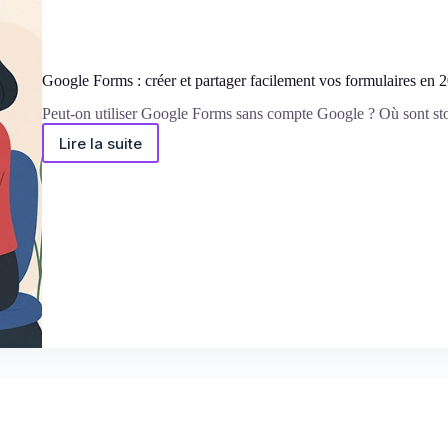
Google Forms : créer et partager facilement vos formulaires en 
Peut-on utiliser Google Forms sans compte Google ? Où sont st
Lire la suite
Google
Forms
:
créer
et
partager
facilement
vos
formulaires
en
2026