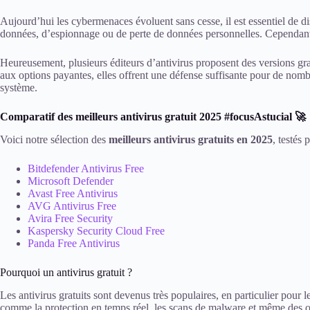
Aujourd’hui les cybermenaces évoluent sans cesse, il est essentiel de dis
données, d’espionnage ou de perte de données personnelles. Cependant, 
Heureusement, plusieurs éditeurs d’antivirus proposent des versions grat
aux options payantes, elles offrent une défense suffisante pour de nombr
système.
Comparatif des meilleurs antivirus gratuit 2025 #focusAstucial 🚀
Voici notre sélection des
meilleurs antivirus gratuits en 2025
, testés 
Bitdefender Antivirus Free
Microsoft Defender
Avast Free Antivirus
AVG Antivirus Free
Avira Free Security
Kaspersky Security Cloud Free
Panda Free Antivirus
Pourquoi un antivirus gratuit ?
Les antivirus gratuits sont devenus très populaires, en particulier pour l
comme la protection en temps réel, les scans de malware et même des ou