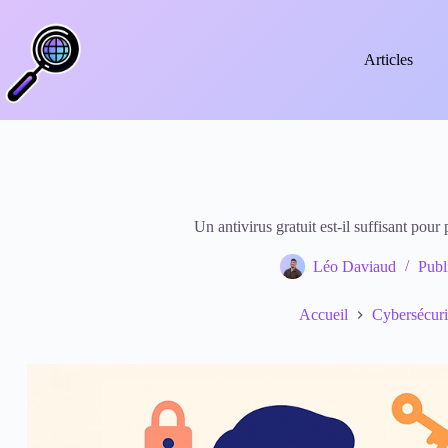
Passer
au
contenu
Articles
Un antivirus gratuit est-il suffisant pou
Léo Daviaud
Publ
Accueil
Cybersécuri