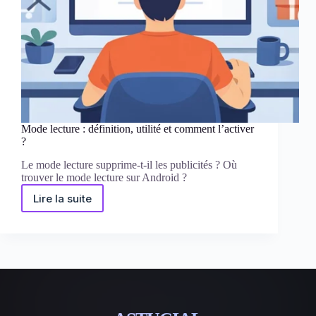
Mode lecture : définition, utilité et comment l’activer
?
Le mode lecture supprime-t-il les publicités ? Où
trouver le mode lecture sur Android ?
Lire la suite
Mode
lecture
:
définition,
utilité
et
comment
l’activer
?