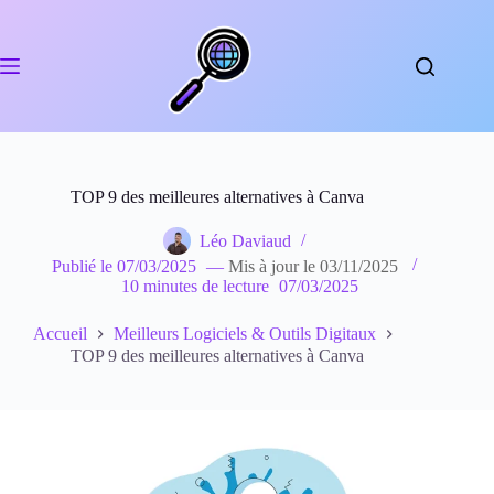
Passer
au
contenu
TOP 9 des meilleures alternatives à Canva
Léo Daviaud
Publié le
07/03/2025
—
Mis à jour le
03/11/2025
10 minutes de lecture
07/03/2025
Accueil
Meilleurs Logiciels & Outils Digitaux
TOP 9 des meilleures alternatives à Canva