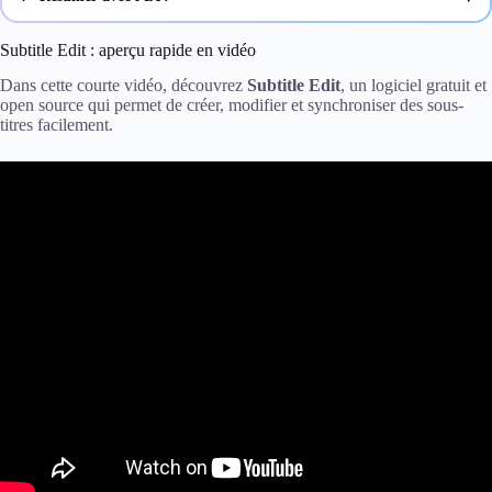
ChatGPT
Subtitle Edit : aperçu rapide en vidéo
Dans cette courte vidéo, découvrez
Subtitle Edit
, un logiciel gratuit et
Gemini
open source qui permet de créer, modifier et synchroniser des sous-
titres facilement.
Claude
Perplexity