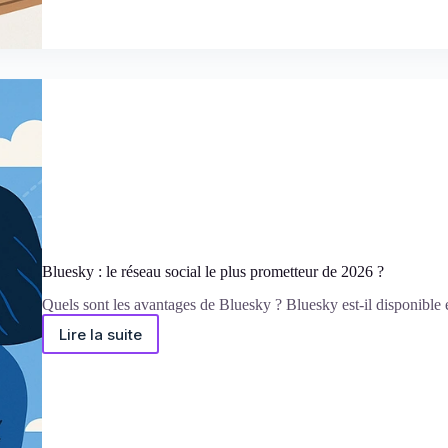
étape
Bluesky : le réseau social le plus prometteur de 2026 ?
Quels sont les avantages de Bluesky ? Bluesky est-il disponible 
Lire la suite
Bluesky
:
le
réseau
social
le
plus
prometteur