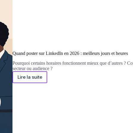
Quand poster sur LinkedIn en 2026 : meilleurs jours et heures
Pourquoi certains horaires fonctionnent mieux que d’autres ? Co
secteur ou audience ?
Lire la suite
Quand
poster
sur
LinkedIn
en
2026
:
meilleurs
jours
et
heures