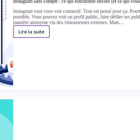
Instagram sans compte : ce qui fonctionne encore (et ce qui vous
Instagram veut vous voir connecté. Tout est pensé pour ça. Pourt
possible. Vous pouvez voir un profil public, faire défiler ses pub
manière anonyme via des visionneuses externes. Mais…
Lire la suite
Instagram
sans
compte
:
ce
qui
fonctionne
encore
(et
ce
qui
vous
piège)