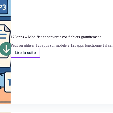
123apps – Modifier et convertir vos fichiers gratuitement
Peut-on utiliser 123apps sur mobile ? 123apps fonctionne-t-il sa
Lire la suite
123apps
–
Modifier
et
convertir
vos
fichiers
gratuitement