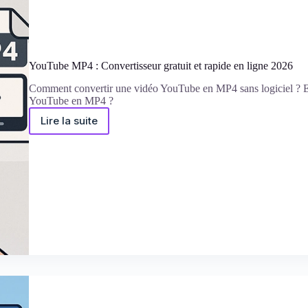
YouTube MP4 : Convertisseur gratuit et rapide en ligne 2026
Comment convertir une vidéo YouTube en MP4 sans logiciel ? Es
YouTube en MP4 ?
Lire la suite
YouTube
MP4
:
Convertisseur
gratuit
et
rapide
en
ligne
2026