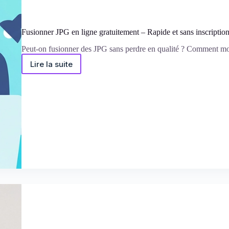
Fusionner JPG en ligne gratuitement – Rapide et sans inscriptio
Peut-on fusionner des JPG sans perdre en qualité ? Comment modi
Lire la suite
Fusionner
JPG
en
ligne
gratuitement
–
Rapide
et
sans
inscription