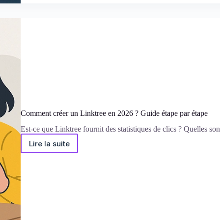
Comment créer un Linktree en 2026 ? Guide étape par étape
Est‑ce que Linktree fournit des statistiques de clics ? Quelles sont
Lire la suite
Comment
créer
un
Linktree
en
2026
?
Guide
étape
par