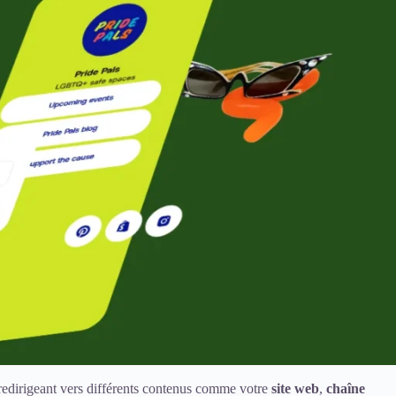
 redirigeant vers différents contenus comme votre
site web
,
chaîne