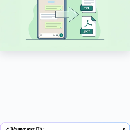
📌 Résumer avec l'IA :