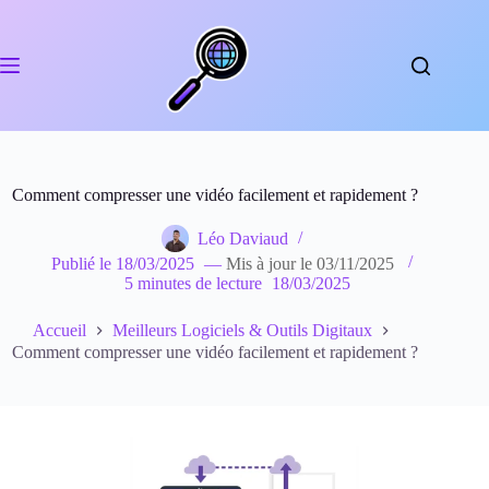
Passer
au
contenu
Comment compresser une vidéo facilement et rapidement ?
Léo Daviaud
Publié le
18/03/2025
—
Mis à jour le
03/11/2025
5 minutes de lecture
18/03/2025
Accueil
Meilleurs Logiciels & Outils Digitaux
Comment compresser une vidéo facilement et rapidement ?