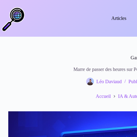
Passer
au
contenu
Articles
Gam
Marre de passer des heures sur 
Léo Daviaud
Publ
Accueil
IA & Auto