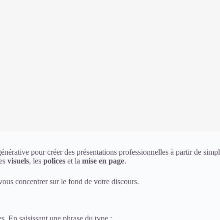
 générative pour créer des présentations professionnelles à partir de simpl
les
visuels
, les
polices
et la
mise en page
.
vous concentrer sur le fond de votre discours.
s. En saisissant une phrase du type :