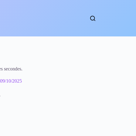
es secondes.
09/10/2025
6