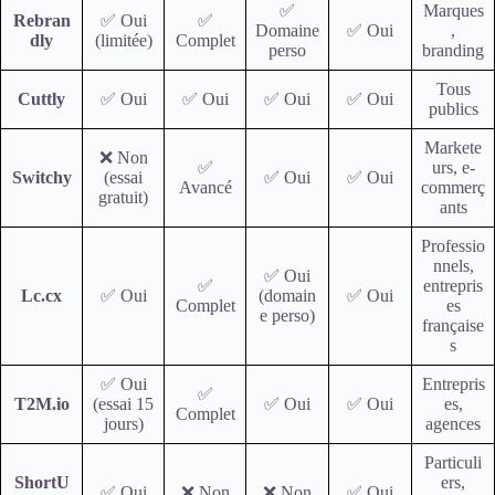
✅
Marques
Rebran
✅ Oui
✅
Domaine
✅ Oui
,
dly
(limitée)
Complet
perso
branding
Tous
Cuttly
✅ Oui
✅ Oui
✅ Oui
✅ Oui
publics
Markete
❌ Non
✅
urs, e-
Switchy
(essai
✅ Oui
✅ Oui
Avancé
commerç
gratuit)
ants
Professio
nnels,
✅ Oui
✅
entrepris
Lc.cx
✅ Oui
(domain
✅ Oui
Complet
es
e perso)
française
s
✅ Oui
Entrepris
✅
T2M.io
(essai 15
✅ Oui
✅ Oui
es,
Complet
jours)
agences
Particuli
ShortU
ers,
✅ Oui
❌ Non
❌ Non
✅ Oui