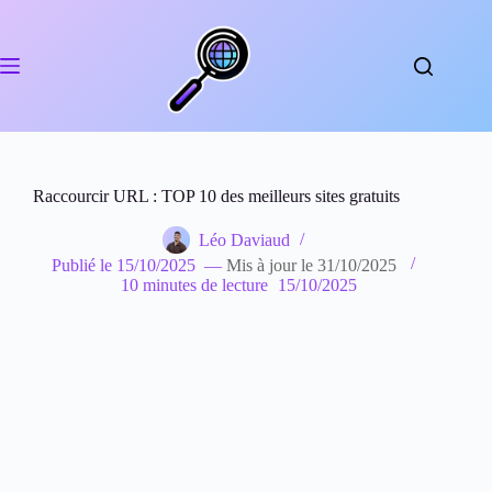
Passer
au
contenu
Raccourcir URL : TOP 10 des meilleurs sites gratuits
Léo Daviaud
Publié le
15/10/2025
—
Mis à jour le
31/10/2025
10 minutes de lecture
15/10/2025