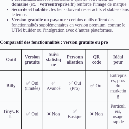
domaine
(ex. :
votreentreprise.fr
) renforce l’image de marque.
Sécurité et fiabilité
: les liens doivent rester actifs et stables dans
le temps.
Version gratuite ou payante
: certains outils offrent des
fonctionnalités supplémentaires en version premium, comme le
UTM builder ou l’intégration avec d’autres plateformes.
Comparatif des fonctionnalités : version gratuite ou pro
Suivi
Version
Personn
QR
Idéal
Outil
statistiq
gratuite
alisation
code
pour
ue
Entrepris
es, pros
✅ Oui
✅
✅ Oui
Bitly
✅ Oui
du
(limitée)
Avancé
(Pro)
marketin
g
Particuli
TinyUR
✅
ers,
✅ Oui
❌ Non
❌ Non
L
Basique
usage
rapide