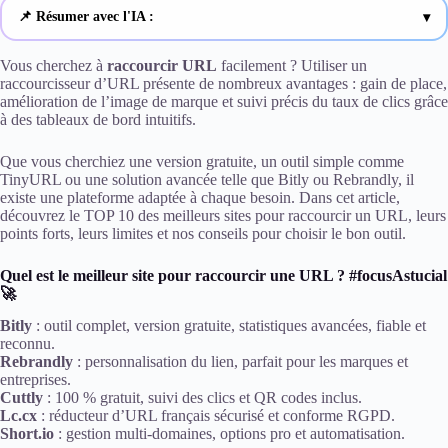
📌 Résumer avec l'IA :
ChatGPT
Vous cherchez à
raccourcir URL
facilement ? Utiliser un
raccourcisseur d’URL présente de nombreux avantages : gain de place,
amélioration de l’image de marque et suivi précis du taux de clics grâce
Gemini
à des tableaux de bord intuitifs.
Claude
Que vous cherchiez une version gratuite, un outil simple comme
TinyURL ou une solution avancée telle que Bitly ou Rebrandly, il
Perplexity
existe une plateforme adaptée à chaque besoin. Dans cet article,
découvrez le TOP 10 des meilleurs sites pour raccourcir un URL, leurs
points forts, leurs limites et nos conseils pour choisir le bon outil.
Quel est le meilleur site pour raccourcir une URL ? #focusAstucial
🚀
Bitly
: outil complet, version gratuite, statistiques avancées, fiable et
reconnu.
Rebrandly
: personnalisation du lien, parfait pour les marques et
entreprises.
Cuttly
: 100 % gratuit, suivi des clics et QR codes inclus.
Lc.cx
: réducteur d’URL français sécurisé et conforme RGPD.
Short.io
: gestion multi-domaines, options pro et automatisation.