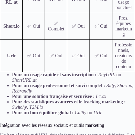
RL.at
usage
ponctuel
Pros,
✅
équipes
Short.io
✅ Oui
✅ Oui
✅ Oui
Complet
marketin
g
Professio
nnels,
Urlr
✅ Oui
✅ Oui
✅ Oui
✅ Oui
créateurs
de
contenu
Pour un usage rapide et sans inscription :
TinyURL
ou
ShortURL.at
Pour un usage professionnel et suivi complet :
Bitly
,
Short.io
,
Rebrandly
Pour une solution française et sécurisée :
Lc.cx
Pour des statistiques avancées et le tracking marketing :
Switchy
,
T2M.io
Pour un bon équilibre global :
Cuttly
ou
Urlr
Intégration avec les réseaux sociaux et outils marketing